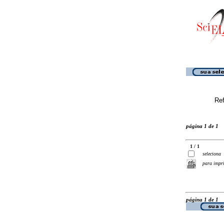
Ref
página 1 de 1
1 / 1
seleciona
para impr
página 1 de 1