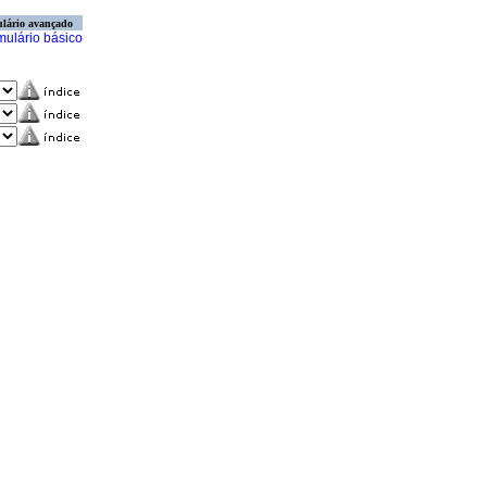
lário avançado
mulário básico