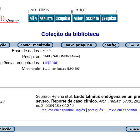
Coleção da biblioteca
Base de dados :
article
Pesquisa :
SAUL, SALOMON [Autor]
erências encontradas :
refinar
1
[
]
Mostrando:
1 .. 1
no formato [
ISO 690
]
Endoftalmitis endógena en un pr
Sobrero, Helena et al.
severo. Reporte de caso clínico
.
Arch. Pediatr. Urug.
, 202
imir
no.2. ISSN 1688-1249
|
|
resumo em espanhol
inglês
português
texto em espanhol
·
·