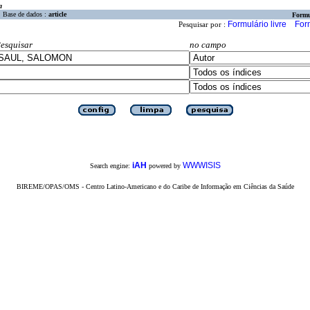
a
Base de dados :
article
Formu
Formulário livre
For
Pesquisar por :
esquisar
no campo
iAH
WWWISIS
Search engine:
powered by
BIREME/OPAS/OMS - Centro Latino-Americano e do Caribe de Informação em Ciências da Saúde