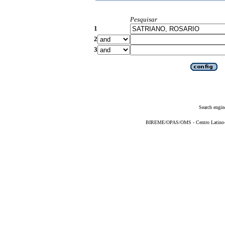
Pesquisar
1
2
3
Search engin
BIREME/OPAS/OMS - Centro Latino-Am