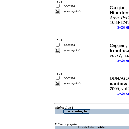
6 / 8
seleciona
Caggiani, 
para imprimir
Hiperten
Arch. Pedi
1688-124
texto 
·
7 / 8
seleciona
Caggiani, 
tromboc
para imprimir
vol.77, n
texto 
·
8 / 8
seleciona
DUHAGON
cardiova
para imprimir
2005, vol.
texto 
·
página 1 de 1
Refinar a pesquisa
Base de dados :
article