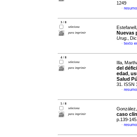
1249
resumo
·
3 / 8
seleciona
Estefanell,
Nuevas 
para imprimir
Urug.
, Di
texto 
·
4 / 8
seleciona
Illa, Marth
del défic
para imprimir
edad, usu
Salud Pú
31. ISSN 
resumo
·
5 / 8
seleciona
González, 
caso clí
para imprimir
p.139-145
resumo
·