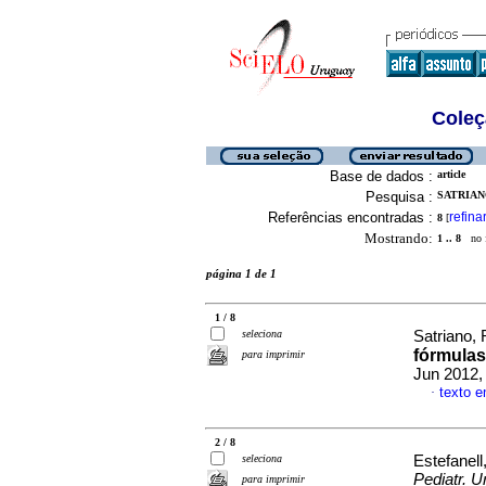
Coleç
Base de dados :
article
Pesquisa :
SATRIANO
Referências encontradas :
refina
8
[
Mostrando:
1 .. 8
no f
página 1 de 1
1 / 8
seleciona
Satriano, 
fórmulas
para imprimir
Jun 2012,
texto 
·
2 / 8
seleciona
Estefanell,
Pediatr. U
para imprimir