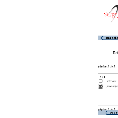
Ref
página 1 de 1
1 / 1
seleciona
para impr
página 1 de 1