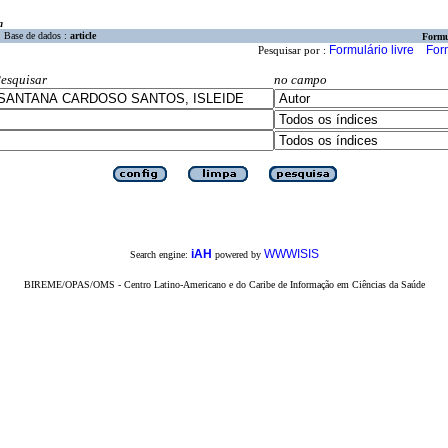
a
Base de dados :
article
Formu
Formulário livre
For
Pesquisar por :
esquisar
no campo
iAH
WWWISIS
Search engine:
powered by
BIREME/OPAS/OMS - Centro Latino-Americano e do Caribe de Informação em Ciências da Saúde