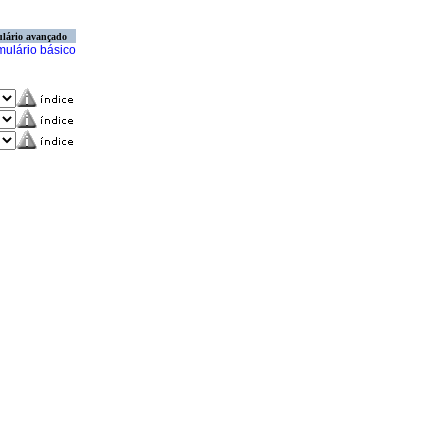
lário avançado
mulário básico