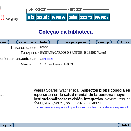
Coleção da biblioteca
Base de dados :
article
Pesquisa :
SANTANA CARDOSO SANTOS, ISLEIDE [Autor]
erências encontradas :
refinar
1
[
]
Mostrando:
1 .. 1
no formato [
ISO 690
]
Aspectos biopsicosociales
Pereira Soares, Wagner et al.
repercuten en la salud mental de la persona mayor
imir
institucionalizada: revisión integrativa
.
Revista urug. en
línea)
, 2026, vol.21, no.1. ISSN 2301-0371
|
|
resumo em espanhol
português
inglês
texto em espanhol
·
·