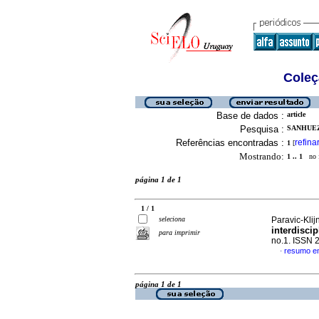
Coleç
Base de dados :
article
Pesquisa :
SANHUEZ
Referências encontradas :
refina
1
[
Mostrando:
1 .. 1
no f
página 1 de 1
1 / 1
seleciona
Paravic-Kli
interdisci
para imprimir
no.1. ISSN 
resumo e
·
página 1 de 1