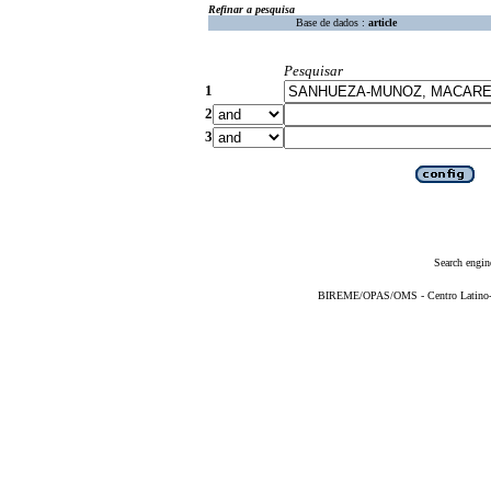
Refinar a pesquisa
Base de dados :
article
Pesquisar
1
2
3
Search engin
BIREME/OPAS/OMS - Centro Latino-Am