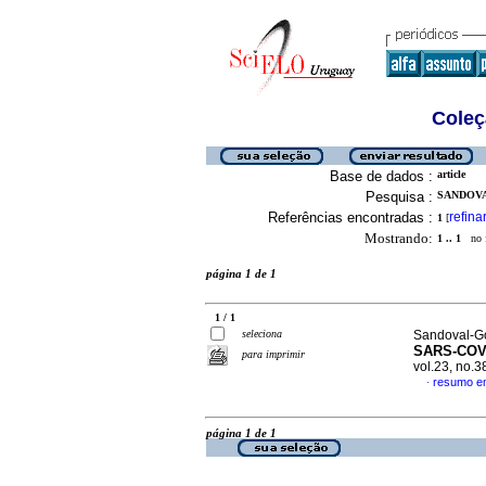
Coleç
Base de dados :
article
Pesquisa :
SANDOVA
Referências encontradas :
refina
1
[
Mostrando:
1 .. 1
no f
página 1 de 1
1 / 1
seleciona
Sandoval-Gó
SARS-COV-2
para imprimir
vol.23, no.
resumo e
·
página 1 de 1