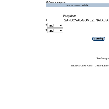
Refinar a pesquisa
Base de dados :
article
Pesquisar
1
2
3
Search engin
BIREME/OPAS/OMS - Centro Latino-Am