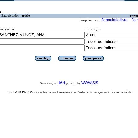
a
Base de dados :
article
Formu
Formulário livre
For
Pesquisar por :
esquisar
no campo
iAH
WWWISIS
Search engine:
powered by
BIREME/OPAS/OMS - Centro Latino-Americano e do Caribe de Informação em Ciências da Saúde