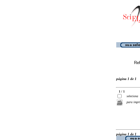
Ref
página 1 de 1
1 / 1
seleciona
para impr
página 1 de 1