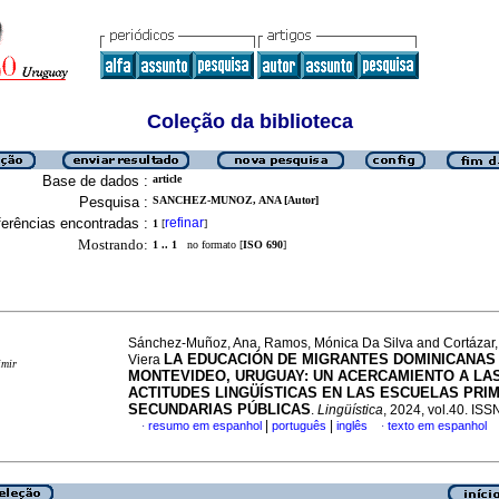
Coleção da biblioteca
Base de dados :
article
Pesquisa :
SANCHEZ-MUNOZ, ANA [Autor]
erências encontradas :
refinar
1
[
]
Mostrando:
1 .. 1
no formato [
ISO 690
]
Sánchez-Muñoz, Ana, Ramos, Mónica Da Silva and Cortázar,
LA EDUCACIÓN DE MIGRANTES DOMINICANAS
Viera
imir
MONTEVIDEO, URUGUAY: UN ACERCAMIENTO A LA
ACTITUDES LINGÜÍSTICAS EN LAS ESCUELAS PRIM
SECUNDARIAS PÚBLICAS
.
Lingüística
, 2024, vol.40. IS
|
|
resumo em espanhol
português
inglês
texto em espanhol
·
·