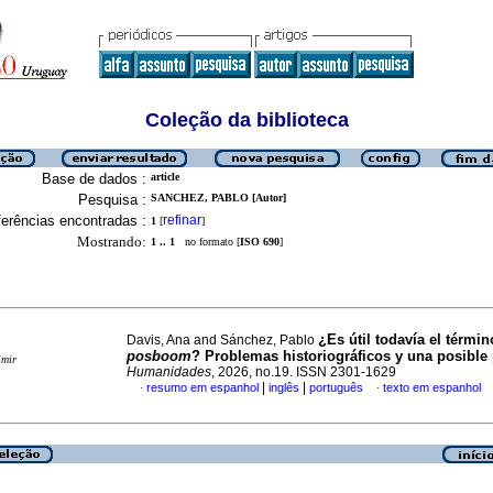
Coleção da biblioteca
Base de dados :
article
Pesquisa :
SANCHEZ, PABLO [Autor]
erências encontradas :
refinar
1
[
]
Mostrando:
1 .. 1
no formato [
ISO 690
]
¿Es útil todavía el términ
Davis, Ana and Sánchez, Pablo
posboom
? Problemas historiográficos y una posible
imir
Humanidades
, 2026, no.19. ISSN 2301-1629
|
|
resumo em espanhol
inglês
português
texto em espanhol
·
·