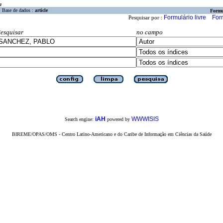
a
Base de dados :
article
Formu
Formulário livre
For
Pesquisar por :
esquisar
no campo
iAH
WWWISIS
Search engine:
powered by
BIREME/OPAS/OMS - Centro Latino-Americano e do Caribe de Informação em Ciências da Saúde