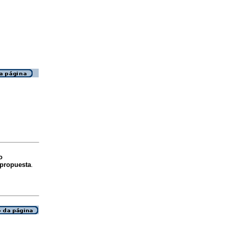
o
 propuesta
.