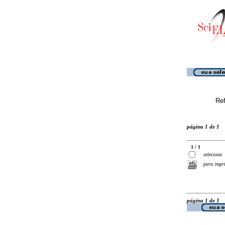
Ref
página 1 de 1
1 / 1
seleciona
para impr
página 1 de 1