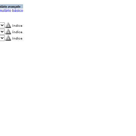
lário avançado
mulário básico