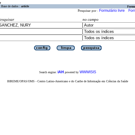
a
Base de dados :
article
Formu
Formulário livre
For
Pesquisar por :
esquisar
no campo
iAH
WWWISIS
Search engine:
powered by
BIREME/OPAS/OMS - Centro Latino-Americano e do Caribe de Informação em Ciências da Saúde