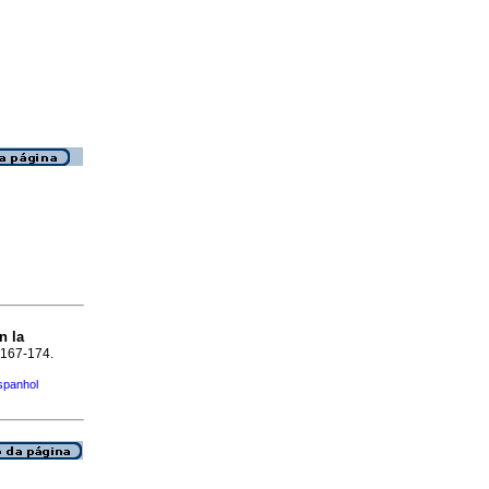
n la
p.167-174.
spanhol