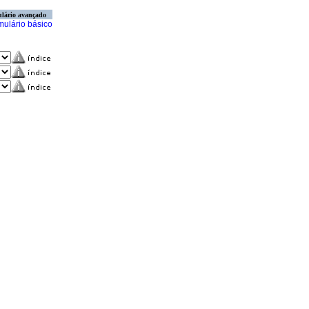
lário avançado
mulário básico