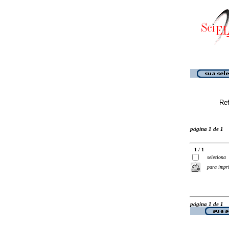
Ref
página 1 de 1
1 / 1
seleciona
para impr
página 1 de 1