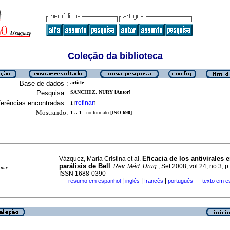
Coleção da biblioteca
Base de dados :
article
Pesquisa :
SANCHEZ, NURY [Autor]
erências encontradas :
refinar
1
[
]
Mostrando:
1 .. 1
no formato [
ISO 690
]
Eficacia de los antivirales e
Vázquez, María Cristina et al.
parálisis de Bell
.
Rev. Méd. Urug.
, Set 2008, vol.24, no.3, 
imir
ISSN 1688-0390
|
|
|
resumo em espanhol
inglês
francês
português
texto em e
·
·