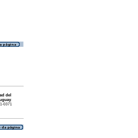
ad del
ruguay
.
301-0371