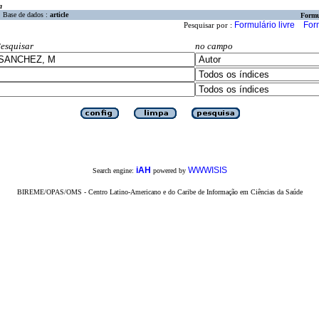
a
Base de dados :
article
Formu
Formulário livre
For
Pesquisar por :
esquisar
no campo
iAH
WWWISIS
Search engine:
powered by
BIREME/OPAS/OMS - Centro Latino-Americano e do Caribe de Informação em Ciências da Saúde