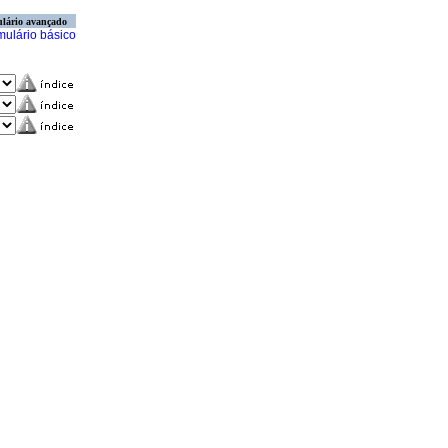
lário avançado
mulário básico