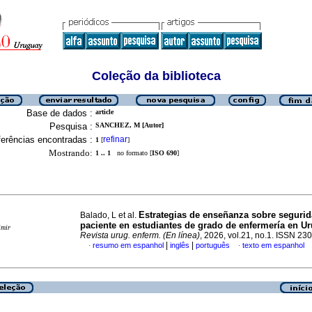
Coleção da biblioteca
Base de dados :
article
Pesquisa :
SANCHEZ, M [Autor]
erências encontradas :
refinar
1
[
]
Mostrando:
1 .. 1
no formato [
ISO 690
]
Estrategias de enseñanza sobre segurid
Balado, L et al.
paciente en estudiantes de grado de enfermería en U
imir
Revista urug. enferm. (En línea)
, 2026, vol.21, no.1. ISSN 2
|
|
resumo em espanhol
inglês
português
texto em espanhol
·
·