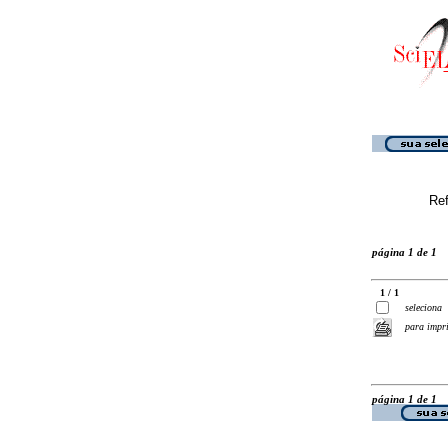
Ref
página 1 de 1
1 / 1
seleciona
para impr
página 1 de 1