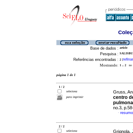
Coleç
Base de dados :
article
Pesquisa :
SALISBUR
Referências encontradas :
refina
2
[
Mostrando:
1 .. 2
no f
página 1 de 1
1 / 2
seleciona
Gruss, Ana
centro de
para imprimir
pulmona
no.3, p.5
resumo
·
2 / 2
seleciona
Grignola, 