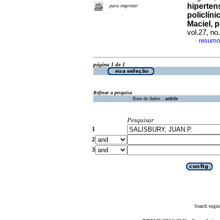
hiperten
para imprimir
policlín
Maciel, 
vol.27, n
resumo
·
página 1 de 1
Refinar a pesquisa
Base de dados :
article
Pesquisar
1
2
3
Search engin