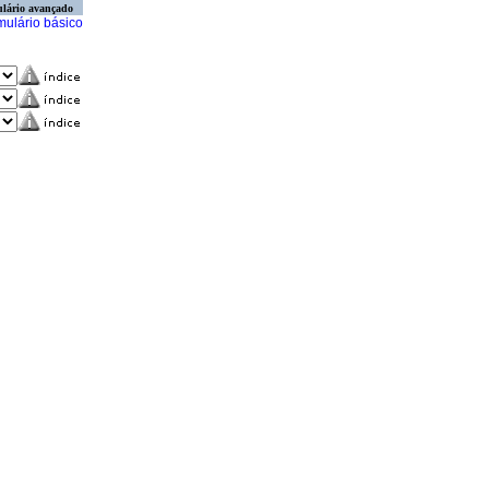
lário avançado
mulário básico