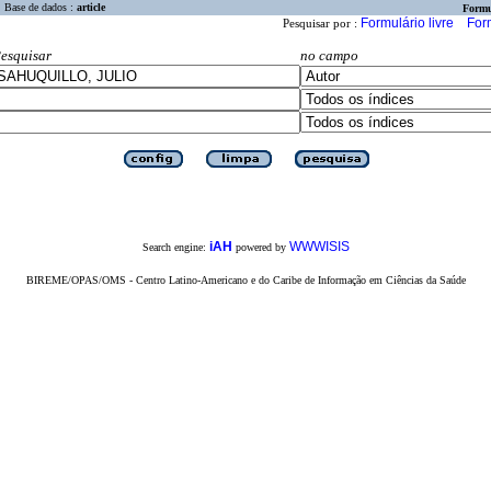
Base de dados :
article
Formu
Formulário livre
For
Pesquisar por :
esquisar
no campo
iAH
WWWISIS
Search engine:
powered by
BIREME/OPAS/OMS - Centro Latino-Americano e do Caribe de Informação em Ciências da Saúde