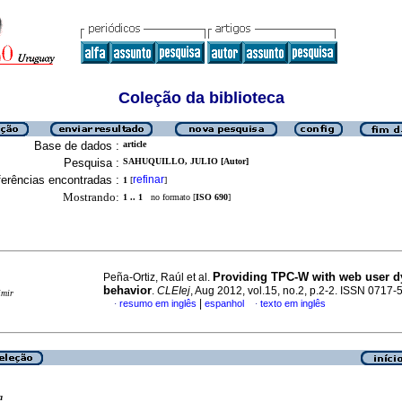
Coleção da biblioteca
Base de dados :
article
Pesquisa :
SAHUQUILLO, JULIO [Autor]
erências encontradas :
refinar
1
[
]
Mostrando:
1 .. 1
no formato [
ISO 690
]
Providing TPC-W with web user 
Peña-Ortiz, Raúl et al.
behavior
.
CLEIej
, Aug 2012, vol.15, no.2, p.2-2. ISSN 0717
imir
|
resumo em inglês
espanhol
texto em inglês
·
·
a