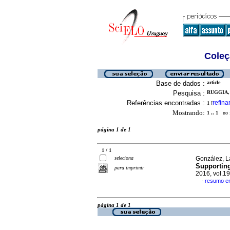
Coleç
Base de dados :
article
Pesquisa :
RUGGIA, 
Referências encontradas :
refina
1
[
Mostrando:
1 .. 1
no f
página 1 de 1
1 / 1
seleciona
González, La
Supporting
para imprimir
2016, vol.19
resumo em
·
página 1 de 1