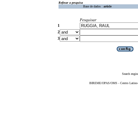
Refinar a pesquisa
Base de dados :
article
Pesquisar
1
2
3
Search engin
BIREME/OPAS/OMS - Centro Latino-Am