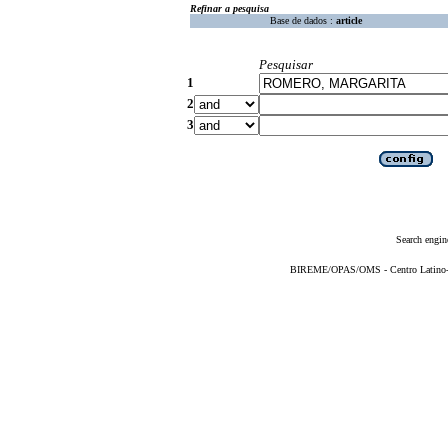
Refinar a pesquisa
Base de dados :
article
Pesquisar
1
2
3
Search engin
BIREME/OPAS/OMS - Centro Latino-Am