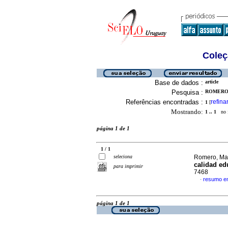
Coleç
Base de dados :
article
Pesquisa :
ROMERO,
Referências encontradas :
refina
1
[
Mostrando:
1 .. 1
no f
página 1 de 1
1 / 1
seleciona
Romero, Mar
calidad ed
para imprimir
7468
resumo e
·
página 1 de 1