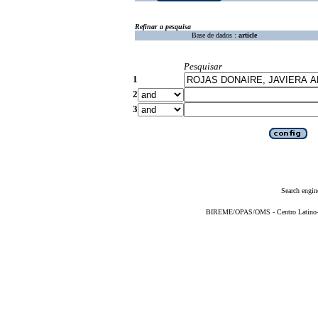
Refinar a pesquisa
Base de dados :
article
Pesquisar
1
2
3
Search engin
BIREME/OPAS/OMS - Centro Latino-Am