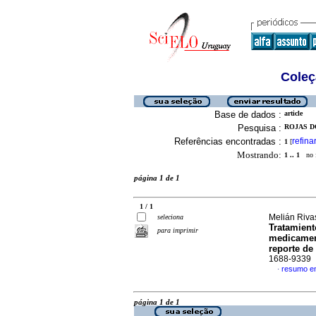
Coleç
Base de dados :
article
Pesquisa :
ROJAS D
Referências encontradas :
refina
1
[
Mostrando:
1 .. 1
no f
página 1 de 1
1 / 1
Melián Riva
seleciona
Tratamient
para imprimir
medicament
reporte de
1688-9339
resumo e
·
página 1 de 1