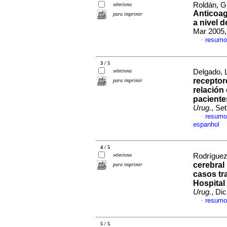
Roldán, G
seleciona
Anticoag
para imprimir
a nivel d
Mar 2005,
resumo
·
3 / 5
seleciona
Delgado, L
receptor
para imprimir
relación
pacient
Urug.
, Se
resumo
·
espanhol
4 / 5
seleciona
Rodríguez
cerebral
para imprimir
casos tr
Hospital
Urug.
, Di
resumo
·
5 / 5