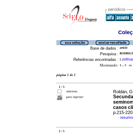
Coleç
Base de dados :
article
Pesquisa :
RODRIGU
Referências encontradas :
refina
5
[
Mostrando:
1 .. 5
no f
página 1 de 1
1 / 5
Roldán, G
seleciona
Secundar
para imprimir
seminoma
casos cl
p.215-220
resumo
·
2 / 5