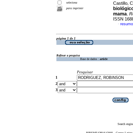
seleciona
Castillo, C
biológic
para imprimir
mama
.
R
ISSN 168
resumo
·
página 1 de 1
Refinar a pesquisa
Base de dados :
article
Pesquisar
1
2
3
Search engin
BIREME/OPAS/OMS - Centro Latino-Am