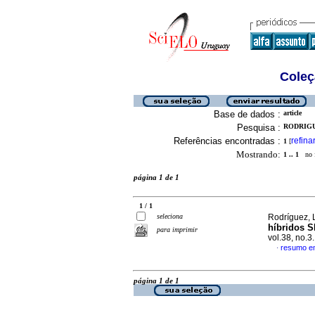
Coleç
Base de dados :
article
Pesquisa :
RODRIGU
Referências encontradas :
refina
1
[
Mostrando:
1 .. 1
no f
página 1 de 1
1 / 1
seleciona
Rodríguez, L
híbridos S
para imprimir
vol.38, no.
resumo e
·
página 1 de 1