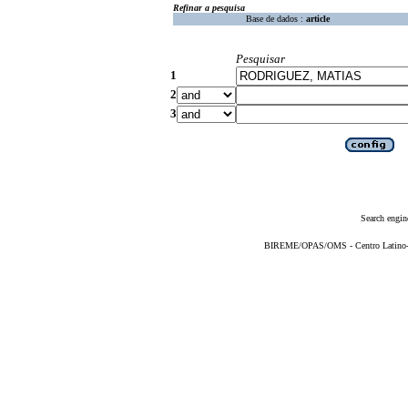
Refinar a pesquisa
Base de dados :
article
Pesquisar
1
2
3
Search engin
BIREME/OPAS/OMS - Centro Latino-Am