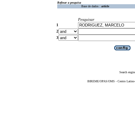
Refinar a pesquisa
Base de dados :
article
Pesquisar
1
2
3
Search engin
BIREME/OPAS/OMS - Centro Latino-Am