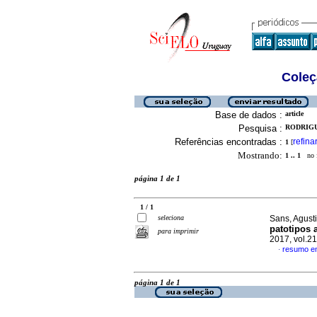
Coleç
Base de dados :
article
Pesquisa :
RODRIGU
Referências encontradas :
refina
1
[
Mostrando:
1 .. 1
no f
página 1 de 1
1 / 1
seleciona
Sans, Agusti
patotipos 
para imprimir
2017, vol.2
resumo e
·
página 1 de 1