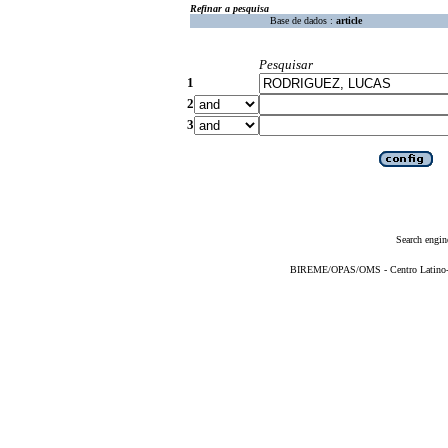
Refinar a pesquisa
Base de dados :
article
Pesquisar
1
2
3
Search engin
BIREME/OPAS/OMS - Centro Latino-Am