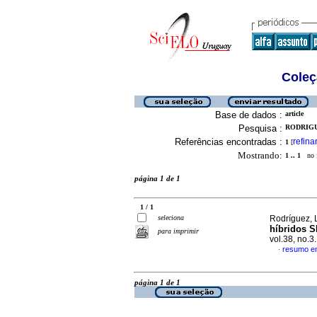
Coleç
Base de dados :
article
Pesquisa :
RODRIGU
Referências encontradas :
refina
1
[
Mostrando:
1 .. 1
no f
página 1 de 1
1 / 1
seleciona
Rodríguez, L
híbridos S
para imprimir
vol.38, no.
resumo e
·
página 1 de 1