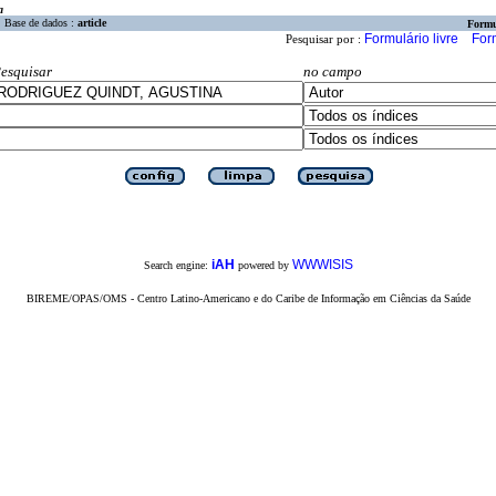
a
Base de dados :
article
Formu
Formulário livre
For
Pesquisar por :
esquisar
no campo
iAH
WWWISIS
Search engine:
powered by
BIREME/OPAS/OMS - Centro Latino-Americano e do Caribe de Informação em Ciências da Saúde