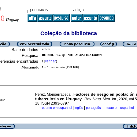
Coleção da biblioteca
Base de dados :
article
Pesquisa :
RODRIGUEZ QUINDT, AGUSTINA [Autor]
erências encontradas :
refinar
1
[
]
Mostrando:
1 .. 1
no formato [
ISO 690
]
Factores de riesgo en población 
Pérez, Monserrat et al.
tuberculosis en Uruguay.
.
Rev. Urug. Med. Int.
, 2020, vol.5
imir
18. ISSN 2393-6797
|
|
resumo em espanhol
inglês
português
texto em espanhol
·
·