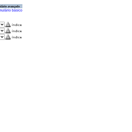
lário avançado
mulário básico