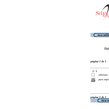
Ref
página 1 de 1
1 / 1
seleciona
para impr
página 1 de 1