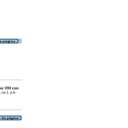
no VIH con
, no.1, p.6-