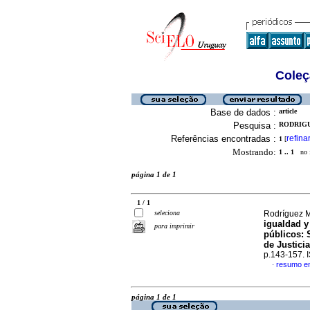
Coleç
Base de dados :
article
Pesquisa :
RODRIGU
Referências encontradas :
refina
1
[
Mostrando:
1 .. 1
no f
página 1 de 1
1 / 1
seleciona
Rodríguez M
igualdad y
para imprimir
públicos
:
de Justici
p.143-157.
resumo e
·
página 1 de 1