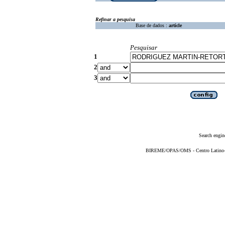
Refinar a pesquisa
Base de dados :
article
Pesquisar
1
2
3
Search engin
BIREME/OPAS/OMS - Centro Latino-Am