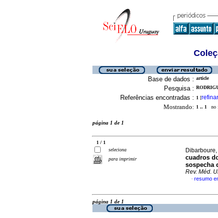
Coleç
Base de dados :
article
Pesquisa :
RODRIGUE
Referências encontradas :
refina
1
[
Mostrando:
1 .. 1
no f
página 1 de 1
1 / 1
seleciona
Dibarboure, 
cuadros do
para imprimir
sospecha d
Rev. Méd. U
resumo e
·
página 1 de 1