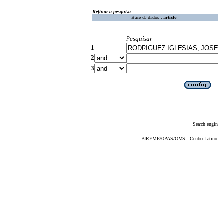
Refinar a pesquisa
Base de dados :
article
Pesquisar
1
2
3
Search engin
BIREME/OPAS/OMS - Centro Latino-Am