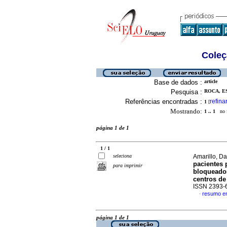
Coleç
Base de dados :
article
Pesquisa :
ROCA, ES
Referências encontradas :
refina
1
[
Mostrando:
1 .. 1
no f
página 1 de 1
1 / 1
seleciona
Amarillo, Da
pacientes 
para imprimir
bloqueador
centros de
ISSN 2393-
resumo e
·
página 1 de 1