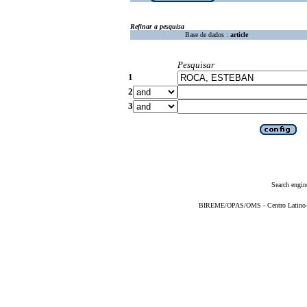
Refinar a pesquisa
Base de dados :
article
Pesquisar
1
2
3
Search engin
BIREME/OPAS/OMS - Centro Latino-Am