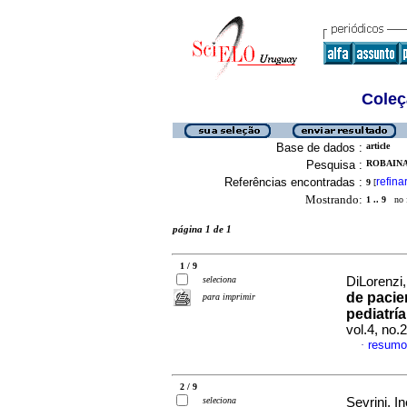
Coleç
Base de dados :
article
Pesquisa :
ROBAINA,
Referências encontradas :
refina
9
[
Mostrando:
1 .. 9
no f
página 1 de 1
1 / 9
seleciona
DiLorenzi,
de pacie
para imprimir
pediatría
vol.4, no.
resumo
·
2 / 9
seleciona
Sevrini, In