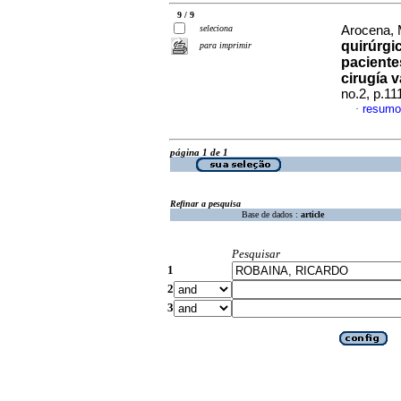
9 / 9
seleciona
Arocena, 
quirúrgi
para imprimir
paciente
cirugía v
no.2, p.1
resumo
·
página 1 de 1
Refinar a pesquisa
Base de dados :
article
Pesquisar
1
2
3