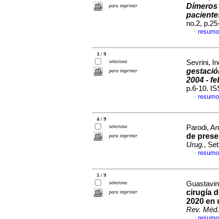
Dímeros 
para imprimir
paciente
no.2, p.2
resumo
·
3 / 9
seleciona
Sevrini, In
gestació
para imprimir
2004 - f
p.6-10. I
resumo
·
4 / 9
seleciona
Parodi, An
de pres
para imprimir
Urug.
, Se
resumo
·
5 / 9
seleciona
Guastavin
cirugía d
para imprimir
2020 en u
Rev. Méd.
resumo
·