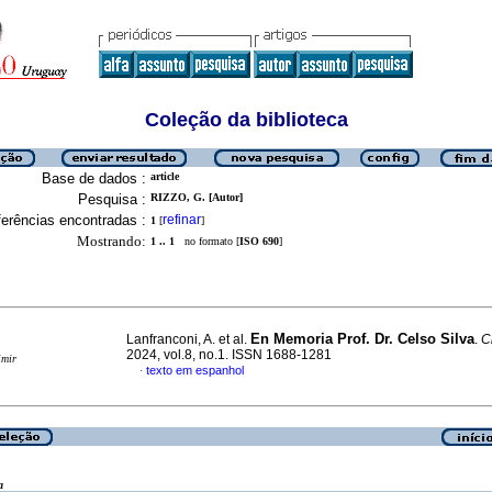
Coleção da biblioteca
Base de dados :
article
Pesquisa :
RIZZO, G. [Autor]
erências encontradas :
refinar
1
[
]
Mostrando:
1 .. 1
no formato [
ISO 690
]
En Memoria Prof. Dr. Celso Silva
Lanfranconi, A. et al.
.
C
2024, vol.8, no.1. ISSN 1688-1281
imir
texto em espanhol
·
a