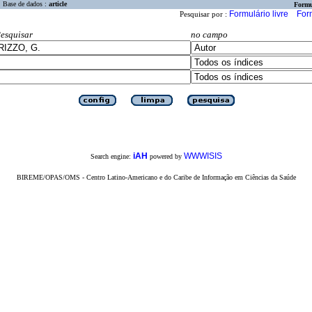
Base de dados :
article
Formu
Formulário livre
For
Pesquisar por :
esquisar
no campo
iAH
WWWISIS
Search engine:
powered by
BIREME/OPAS/OMS - Centro Latino-Americano e do Caribe de Informação em Ciências da Saúde