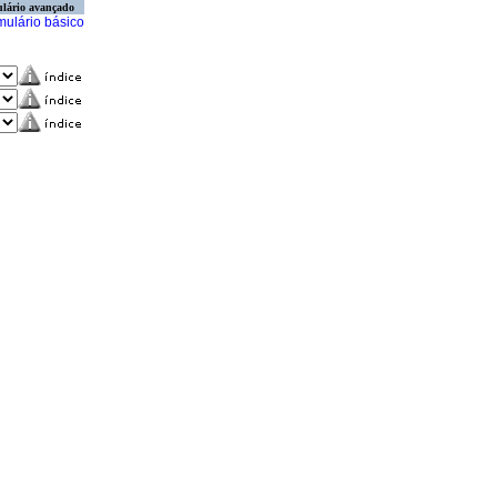
lário avançado
mulário básico