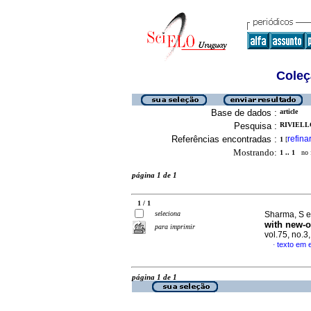
Coleç
Base de dados :
article
Pesquisa :
RIVIELLO
Referências encontradas :
refina
1
[
Mostrando:
1 .. 1
no f
página 1 de 1
1 / 1
seleciona
Sharma, S et
with new-o
para imprimir
vol.75, no.
texto em 
·
página 1 de 1