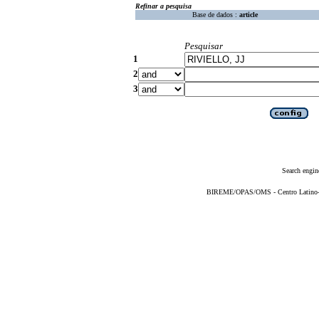
Refinar a pesquisa
Base de dados :
article
Pesquisar
1
2
3
Search engin
BIREME/OPAS/OMS - Centro Latino-Am