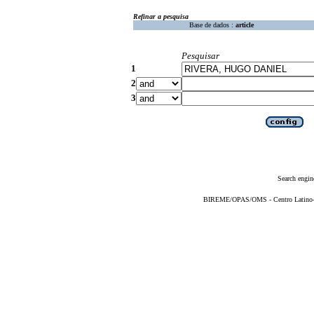
Refinar a pesquisa
Base de dados :
article
Pesquisar
1
2
3
Search engin
BIREME/OPAS/OMS - Centro Latino-Am