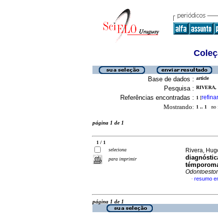
Coleç
Base de dados :
article
Pesquisa :
RIVERA, 
Referências encontradas :
refina
1
[
Mostrando:
1 .. 1
no f
página 1 de 1
1 / 1
seleciona
Rivera, Hugo
diagnóstic
para imprimir
témporoman
Odontoesto
resumo e
·
página 1 de 1