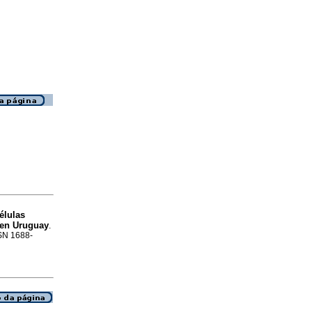
élulas
 en Uruguay
.
SSN 1688-