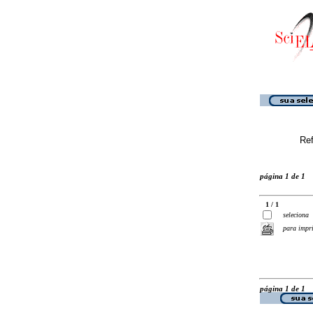
Ref
página 1 de 1
1 / 1
seleciona
para impr
página 1 de 1