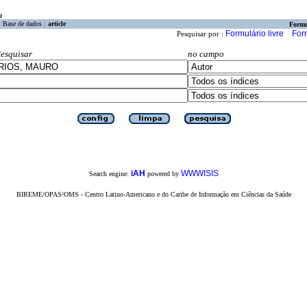
a
Base de dados :
article
Formu
Formulário livre
For
Pesquisar por :
esquisar
no campo
iAH
WWWISIS
Search engine:
powered by
BIREME/OPAS/OMS - Centro Latino-Americano e do Caribe de Informação em Ciências da Saúde