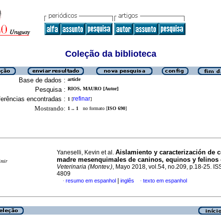
Coleção da biblioteca
Base de dados :
article
Pesquisa :
RIOS, MAURO [Autor]
erências encontradas :
refinar
1
[
]
Mostrando:
1 .. 1
no formato [
ISO 690
]
Aislamiento y caracterización de c
Yaneselli, Kevin et al.
madre mesenquimales de caninos, equinos y felinos
imir
Veterinaria (Montev.)
, Mayo 2018, vol.54, no.209, p.18-25. I
4809
|
resumo em espanhol
inglês
texto em espanhol
·
·