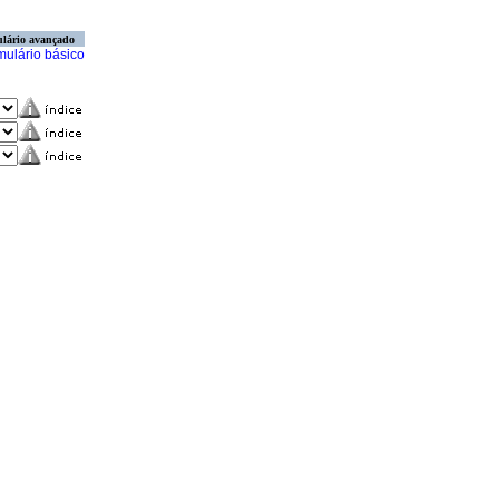
lário avançado
mulário básico