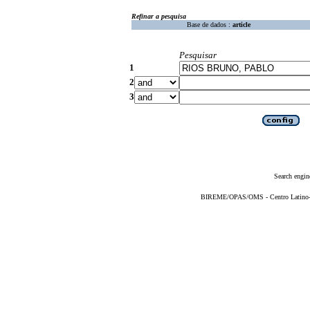
Refinar a pesquisa
Base de dados :
article
Pesquisar
1
2
3
Search engin
BIREME/OPAS/OMS - Centro Latino-Am