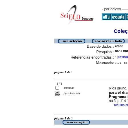
Coleç
Base de dados :
article
Pesquisa :
RIOS BRU
Referências encontradas :
refina
1
[
Mostrando:
1 .. 1
no f
página 1 de 1
1 / 1
seleciona
Ríos Bruno, 
para el di
para imprimir
Programa 
no.3, p.114
resumo e
·
página 1 de 1