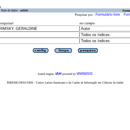
a
Base de dados :
article
Formu
Formulário livre
For
Pesquisar por :
esquisar
no campo
iAH
WWWISIS
Search engine:
powered by
BIREME/OPAS/OMS - Centro Latino-Americano e do Caribe de Informação em Ciências da Saúde