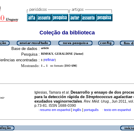
Coleção da biblioteca
Base de dados :
article
Pesquisa :
RIMSKY, GERALDINE [Autor]
erências encontradas :
refinar
1
[
]
Mostrando:
1 .. 1
no formato [
ISO 690
]
Desarrollo y ensayo de dos proce
Iglesias, Tamara et al.
para la detección rápida de
Streptococcus agalactiae
imir
exudados vaginorrectales
.
Rev. Méd. Urug.
, Jun 2011, vol
p.73-81. ISSN 1688-0390
|
|
resumo em espanhol
inglês
português
texto em espanhol
·
·