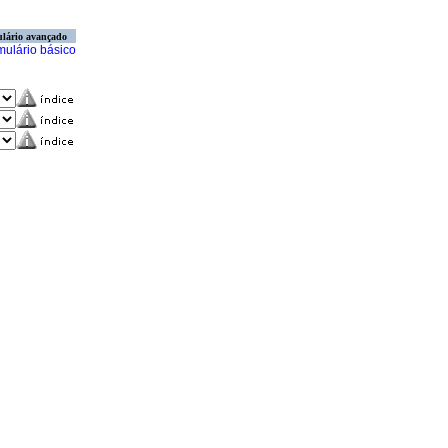
lário avançado
mulário básico