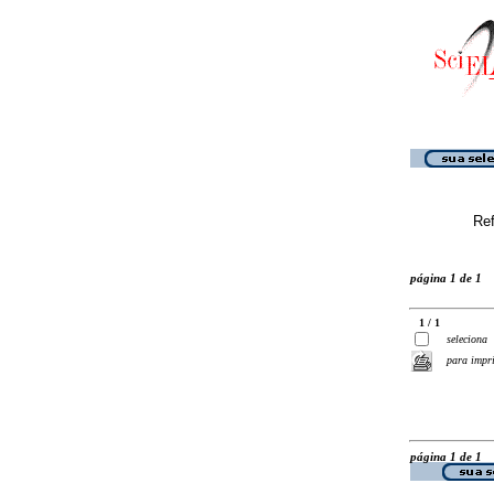
Ref
página 1 de 1
1 / 1
seleciona
para impr
página 1 de 1