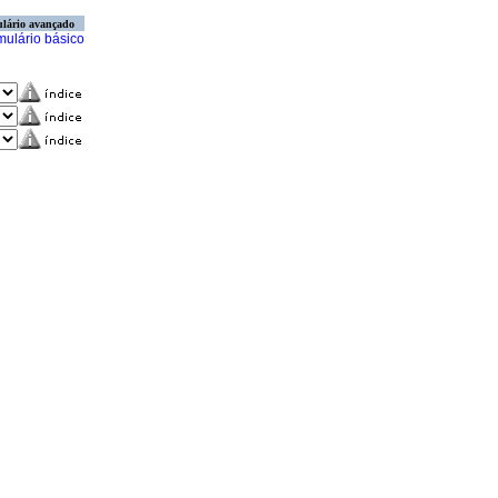
lário avançado
mulário básico