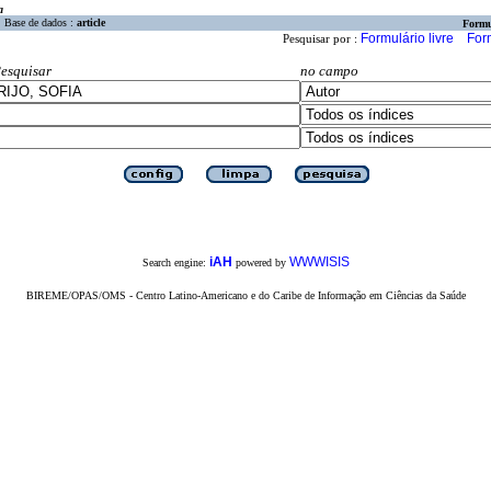
a
Base de dados :
article
Formu
Formulário livre
For
Pesquisar por :
esquisar
no campo
iAH
WWWISIS
Search engine:
powered by
BIREME/OPAS/OMS - Centro Latino-Americano e do Caribe de Informação em Ciências da Saúde