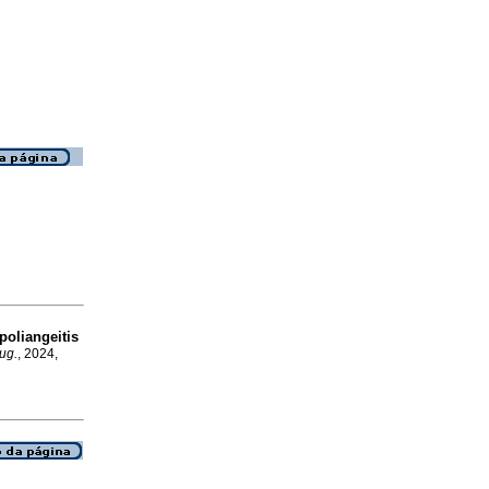
oliangeitis
rug.
, 2024,