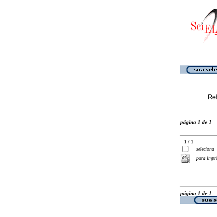
Ref
página 1 de 1
1 / 1
seleciona
para impr
página 1 de 1