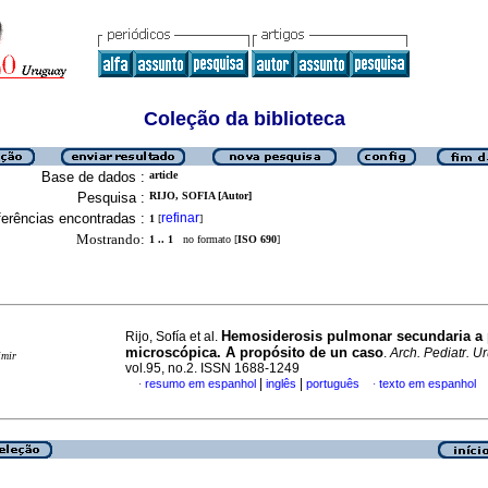
Coleção da biblioteca
Base de dados :
article
Pesquisa :
RIJO, SOFIA [Autor]
erências encontradas :
refinar
1
[
]
Mostrando:
1 .. 1
no formato [
ISO 690
]
Hemosiderosis pulmonar secundaria a p
Rijo, Sofía et al.
microscópica. A propósito de un caso
.
Arch. Pediatr. U
imir
vol.95, no.2. ISSN 1688-1249
|
|
resumo em espanhol
inglês
português
texto em espanhol
·
·