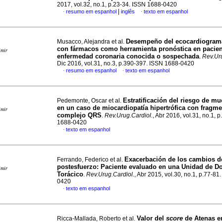
2017, vol.32, no.1, p.23-34. ISSN 1688-0420
|
resumo em espanhol
inglês
texto em espanhol
·
·
Desempeño del ecocardiograma
Musacco, Alejandra et al.
con fármacos como herramienta pronóstica en pacie
imir
enfermedad coronaria conocida o sospechada
.
Rev.Uru
Dic 2016, vol.31, no.3, p.390-397. ISSN 1688-0420
resumo em espanhol
texto em espanhol
·
·
Estratificación del riesgo de mu
Pedemonte, Oscar et al.
en un caso de miocardiopatía hipertrófica con fragme
imir
complejo QRS
.
Rev.Urug.Cardiol.
, Abr 2016, vol.31, no.1, 
1688-0420
texto em espanhol
·
Exacerbación de los cambios d
Ferrando, Federico et al.
postesfuerzo
:
Paciente evaluado en una Unidad de Do
imir
Torácico
.
Rev.Urug.Cardiol.
, Abr 2015, vol.30, no.1, p.77-81
0420
texto em espanhol
·
Valor del
score
de Atenas e
Ricca-Mallada, Roberto et al.