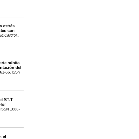
 estrés
ntes con
g.Cardiol.
,
erte súbita
ntación del
p.61-66. ISSN
el ST-T
lor
. ISSN 1688-
n el