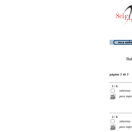
Ref
página 1 de 1
1 / 6
seleciona
para impr
2 / 6
seleciona
para impr