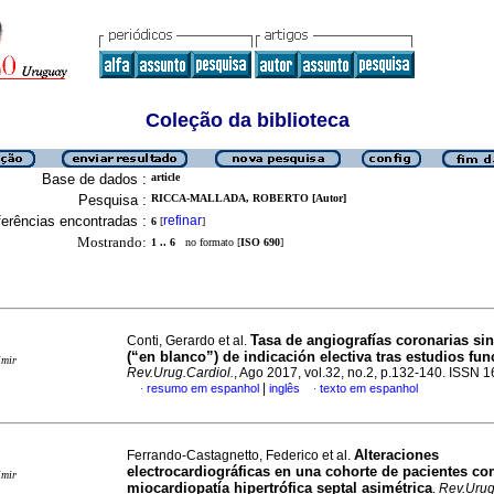
Coleção da biblioteca
Base de dados :
article
Pesquisa :
RICCA-MALLADA, ROBERTO [Autor]
erências encontradas :
refinar
6
[
]
Mostrando:
1 .. 6
no formato [
ISO 690
]
Tasa de angiografías coronarias sin
Conti, Gerardo et al.
(“en blanco”) de indicación electiva tras estudios fun
imir
Rev.Urug.Cardiol.
, Ago 2017, vol.32, no.2, p.132-140. ISSN 
|
resumo em espanhol
inglês
texto em espanhol
·
·
Alteraciones
Ferrando-Castagnetto, Federico et al.
electrocardiográficas en una cohorte de pacientes co
imir
miocardiopatía hipertrófica septal asimétrica
.
Rev.Urug