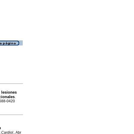
 lesiones
cionales
.
1688-0420
n
.Cardiol.
, Abr