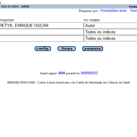
a
Base de dados :
article
Formu
Formulário livre
For
Pesquisar por :
esquisar
no campo
iAH
WWWISIS
Search engine:
powered by
BIREME/OPAS/OMS - Centro Latino-Americano e do Caribe de Informação em Ciências da Saúde