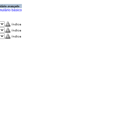
lário avançado
mulário básico