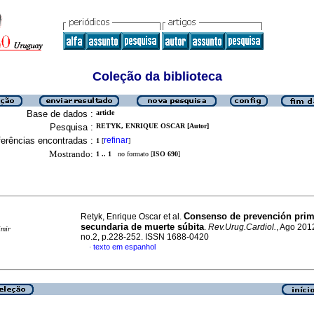
Coleção da biblioteca
Base de dados :
article
Pesquisa :
RETYK, ENRIQUE OSCAR [Autor]
erências encontradas :
refinar
1
[
]
Mostrando:
1 .. 1
no formato [
ISO 690
]
Consenso de prevención prim
Retyk, Enrique Oscar et al.
secundaria de muerte súbita
.
Rev.Urug.Cardiol.
, Ago 2012
imir
no.2, p.228-252. ISSN 1688-0420
texto em espanhol
·