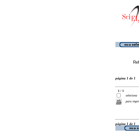
Ref
página 1 de 1
1 / 1
seleciona
para impr
página 1 de 1