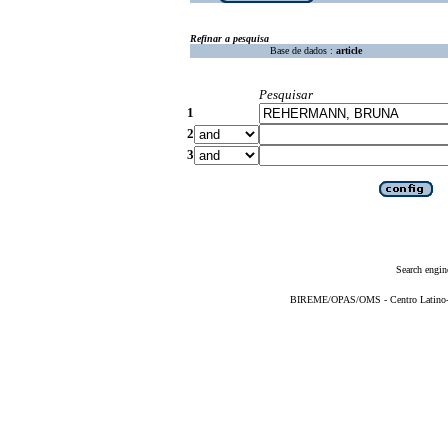
Refinar a pesquisa
Base de dados :
article
Pesquisar
1
2
3
Search engin
BIREME/OPAS/OMS - Centro Latino-Am