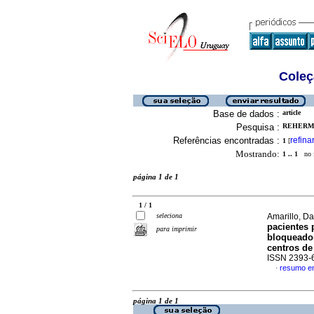
Coleç
Base de dados :
article
Pesquisa :
REHERMA
Referências encontradas :
refina
1
[
Mostrando:
1 .. 1
no f
página 1 de 1
1 / 1
seleciona
Amarillo, Da
pacientes 
para imprimir
bloqueador
centros de
ISSN 2393-
resumo e
·
página 1 de 1