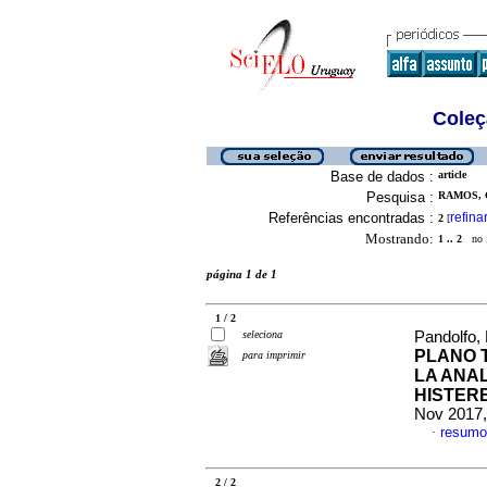
Coleç
Base de dados :
article
Pesquisa :
RAMOS, 
Referências encontradas :
refina
2
[
Mostrando:
1 .. 2
no f
página 1 de 1
1 / 2
seleciona
Pandolfo, 
PLANO 
para imprimir
LA ANA
HISTER
Nov 2017,
resumo
·
2 / 2