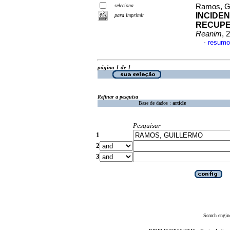
seleciona
Ramos, Gu
INCIDEN
para imprimir
RECUPE
Reanim
, 
resumo
·
página 1 de 1
Refinar a pesquisa
Base de dados :
article
Pesquisar
1
2
3
Search engin