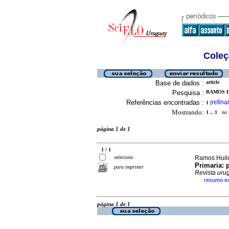
Coleç
Base de dados :
article
Pesquisa :
RAMOS H
Referências encontradas :
refina
1
[
Mostrando:
1 .. 1
no f
página 1 de 1
1 / 1
seleciona
Ramos Huilca
Primaria: 
para imprimir
Revista urug
resumo e
·
página 1 de 1