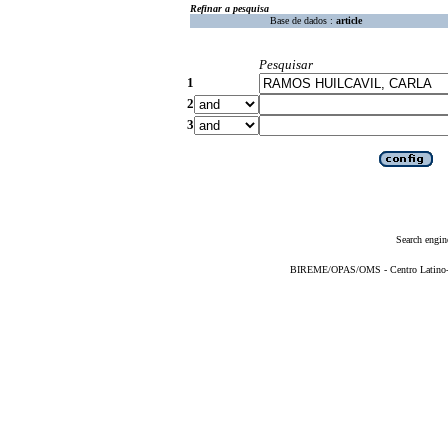
Refinar a pesquisa
Base de dados :
article
Pesquisar
1
2
3
Search engin
BIREME/OPAS/OMS - Centro Latino-Am