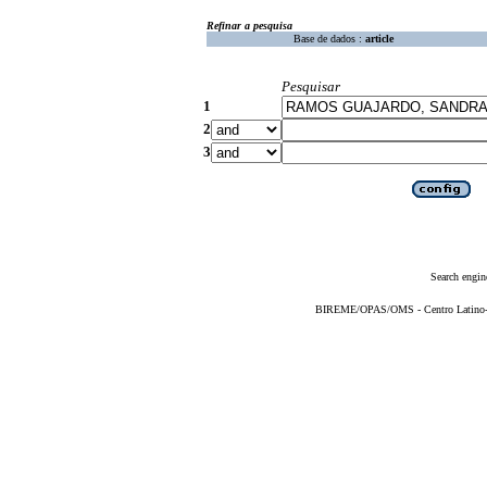
Refinar a pesquisa
Base de dados :
article
Pesquisar
1
2
3
Search engin
BIREME/OPAS/OMS - Centro Latino-Am