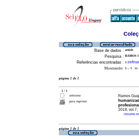
Coleç
Base de dados :
article
Pesquisa :
RAMOS G
Referências encontradas :
refina
1
[
Mostrando:
1 .. 1
no f
página 1 de 1
1 / 1
seleciona
Ramos Guaj
humanizado
para imprimir
profesiona
2018, vol.7,
resumo e
·
página 1 de 1