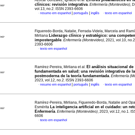
Azocar González, Ignacio et al.
clínicos: revisión integrativa
.
Enfermería (Montevideo)
, D
imir
vol.13, no.2. ISSN 2393-6606
|
|
resumo em espanhol
português
inglês
texto em espanhol
·
·
Figueredo-Borda, Natalie, Ferrada-Videla, Marcela and Ramí
Liderazgo clínico y estratégico: una competen
Mirliana
imir
impostergable
.
Enfermería (Montevideo)
, 2021, vol.10, no.
2393-6606
texto em espanhol
·
El análisis situacional de 
Ramírez-Pereira, Mirliana et al.
fundamentada en salud: una revisión integrativa de la
imir
postmoderna de la teoría fundamentada
.
Enfermería (M
2023, vol.12, no.2. ISSN 2393-6606
|
|
resumo em espanhol
português
inglês
texto em espanhol
·
·
Ramírez-Pereira, Mirliana, Figueredo-Borda, Natalie and Op
La inteligencia artificial en el cuidado: un ret
Esmérita
imir
Enfermería
.
Enfermería (Montevideo)
, 2023, vol.12, no.1. I
6606
texto em espanhol
·