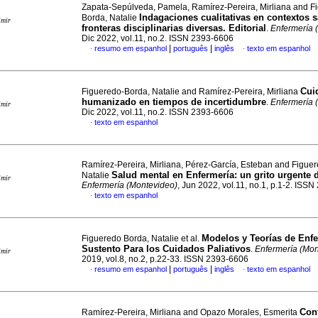
Zapata-Sepúlveda, Pamela, Ramírez-Pereira, Mirliana and F
Indagaciones cualitativas en contextos s
Borda, Natalie
imir
fronteras disciplinarias diversas. Editorial
.
Enfermería 
Dic 2022, vol.11, no.2. ISSN 2393-6606
|
|
resumo em espanhol
português
inglês
texto em espanhol
·
·
Cui
Figueredo-Borda, Natalie and Ramírez-Pereira, Mirliana
humanizado en tiempos de incertidumbre
.
Enfermería 
imir
Dic 2022, vol.11, no.2. ISSN 2393-6606
texto em espanhol
·
Ramírez-Pereira, Mirliana, Pérez-García, Esteban and Figue
Salud mental en Enfermería: un grito urgente d
Natalie
imir
Enfermería (Montevideo)
, Jun 2022, vol.11, no.1, p.1-2. ISS
texto em espanhol
·
Modelos y Teorías de Enfe
Figueredo Borda, Natalie et al.
Sustento Para los Cuidados Paliativos
.
Enfermería (Mon
imir
2019, vol.8, no.2, p.22-33. ISSN 2393-6606
|
|
resumo em espanhol
português
inglês
texto em espanhol
·
·
Con
Ramírez-Pereira, Mirliana and Opazo Morales, Esmerita