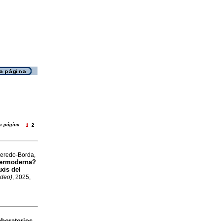
ara página
ueredo-Borda,
ipermoderna?
xis del
ideo)
, 2025,
aboratorios