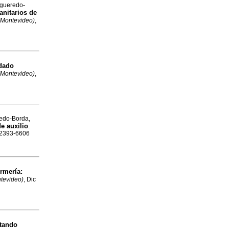
igueredo-
anitarios de
(Montevideo)
,
dado
(Montevideo)
,
redo-Borda,
e auxilio
.
N 2393-6606
rmería:
tevideo)
, Dic
tando