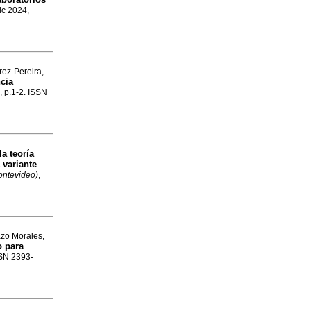
ic 2024,
rez-Pereira,
cia
2, p.1-2. ISSN
la teoría
 variante
ontevideo)
,
azo Morales,
o para
SSN 2393-