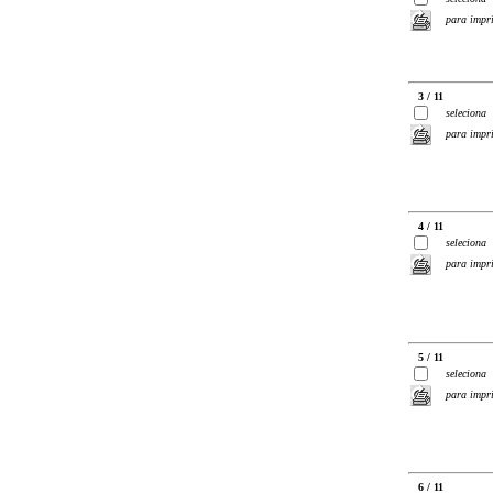
para impr
3 / 11
seleciona
para impr
4 / 11
seleciona
para impr
5 / 11
seleciona
para impr
6 / 11