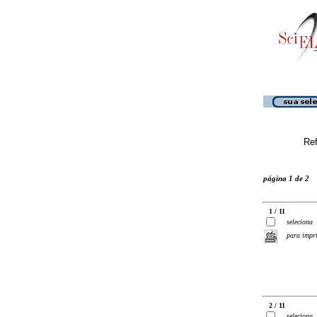
Ref
página 1 de 2
1 / 11
seleciona
para impr
2 / 11
seleciona