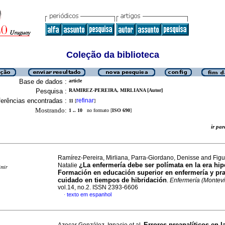
Coleção da biblioteca
Base de dados :
article
Pesquisa :
RAMIREZ-PEREIRA, MIRLIANA [Autor]
erências encontradas :
refinar
11
[
]
Mostrando:
1 .. 10
no formato [
ISO 690
]
ir p
Ramírez-Pereira, Mirliana, Parra-Giordano, Denisse and Fig
¿La enfermería debe ser polímata en la era h
Natalie
imir
Formación en educación superior en enfermería y pra
cuidado en tiempos de hibridación
.
Enfermería (Montev
vol.14, no.2. ISSN 2393-6606
texto em espanhol
·
Errores preanalíticos en l