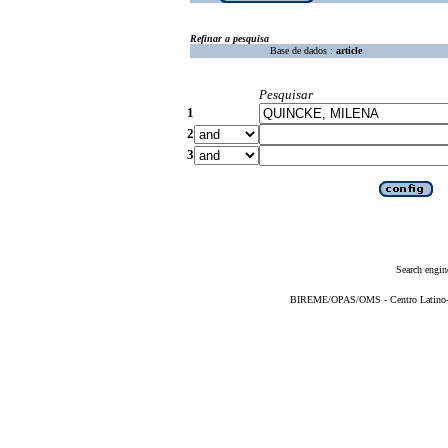
Refinar a pesquisa
Base de dados :
article
Pesquisar
1
2
3
Search engin
BIREME/OPAS/OMS - Centro Latino-Am