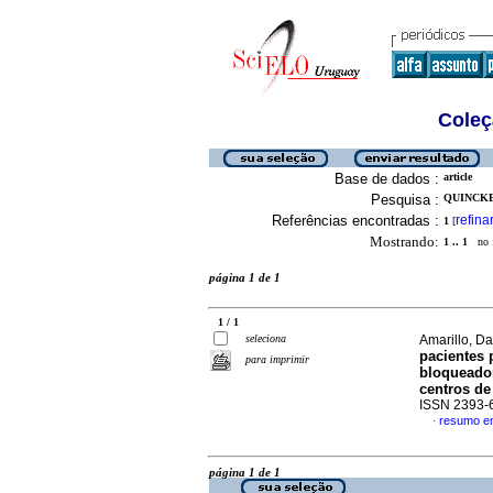
Coleç
Base de dados :
article
Pesquisa :
QUINCKE,
Referências encontradas :
refina
1
[
Mostrando:
1 .. 1
no f
página 1 de 1
1 / 1
seleciona
Amarillo, Da
pacientes 
para imprimir
bloqueador
centros de
ISSN 2393-
resumo e
·
página 1 de 1