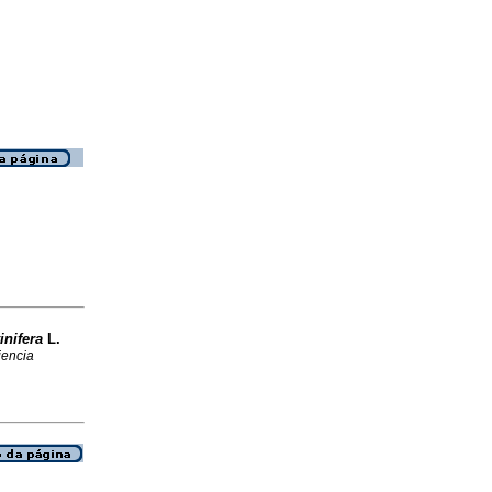
vinifera
L.
iencia