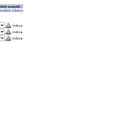
lário avançado
mulário básico