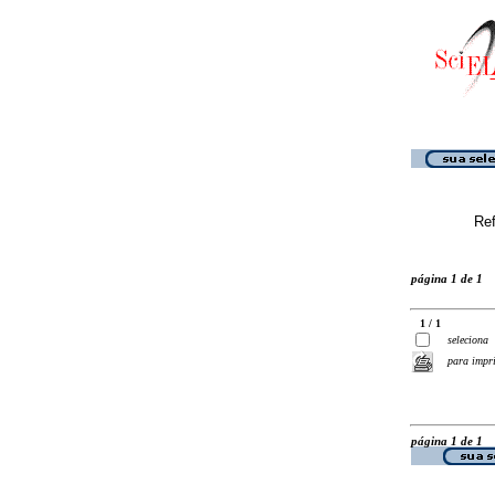
Ref
página 1 de 1
1 / 1
seleciona
para impr
página 1 de 1