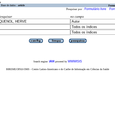
a
Base de dados :
article
Formu
Formulário livre
For
Pesquisar por :
esquisar
no campo
iAH
WWWISIS
Search engine:
powered by
BIREME/OPAS/OMS - Centro Latino-Americano e do Caribe de Informação em Ciências da Saúde