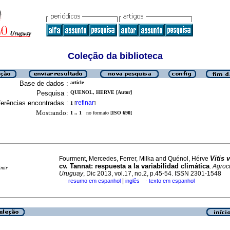
Coleção da biblioteca
Base de dados :
article
Pesquisa :
QUENOL, HERVE [Autor]
erências encontradas :
refinar
1
[
]
Mostrando:
1 .. 1
no formato [
ISO 690
]
Vitis 
Fourment, Mercedes, Ferrer, Milka and Quénol, Hérve
cv. Tannat: respuesta a la variabilidad climática
.
Agroc
imir
Uruguay
, Dic 2013, vol.17, no.2, p.45-54. ISSN 2301-1548
|
resumo em espanhol
inglês
texto em espanhol
·
·