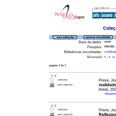
Coleç
Base de dados :
article
Pesquisa :
PRIORE, 
Referências encontradas :
refina
2
[
Mostrando:
1 .. 2
no f
página 1 de 1
1 / 2
seleciona
Priore, Jo
realidad
para imprimir
línea)
, 20
resumo
·
2 / 2
seleciona
Priore, Jo
Reflexio
para imprimir