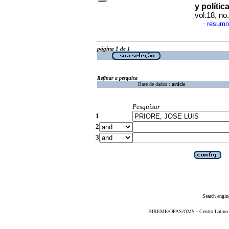
y polític
vol.18, n
resumo
·
página 1 de 1
Refinar a pesquisa
Base de dados :
article
Pesquisar
1
2
3
Search engin
BIREME/OPAS/OMS - Centro Latino-Am