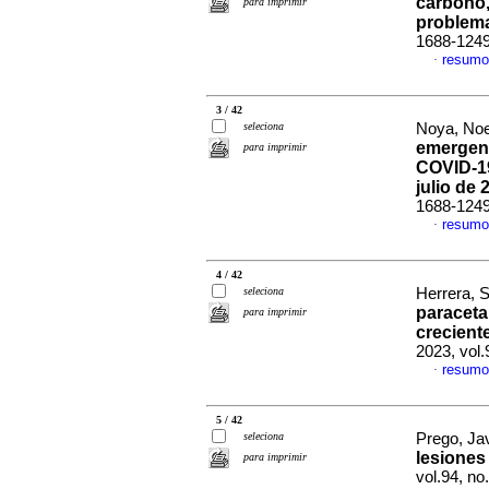
carbono,
para imprimir
problem
1688-124
resumo
·
3 / 42
seleciona
Noya, Noel
emergenc
para imprimir
COVID-19
julio de 
1688-124
resumo
·
4 / 42
seleciona
Herrera, S
paraceta
para imprimir
crecient
2023, vol
resumo
·
5 / 42
seleciona
Prego, Ja
lesiones
para imprimir
vol.94, n