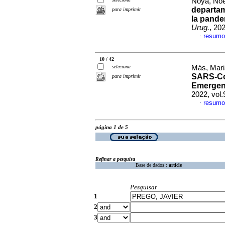
Noya, Noel
departam
para imprimir
la pande
Urug.
, 20
resumo
·
10 / 42
seleciona
Más, Mari
SARS-CoV
para imprimir
Emergenc
2022, vol
resumo
·
página 1 de 5
Refinar a pesquisa
Base de dados :
article
Pesquisar
1
2
3