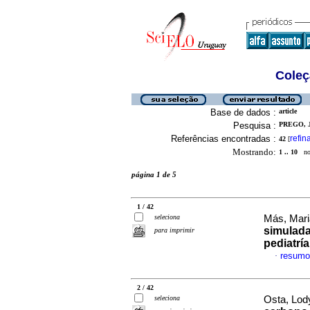
Coleç
Base de dados :
article
Pesquisa :
PREGO, J
Referências encontradas :
refin
42
[
Mostrando:
1 .. 10
no 
página 1 de 5
1 / 42
seleciona
Más, Mari
simulada
para imprimir
pediatría
resumo
·
2 / 42
seleciona
Osta, Lody