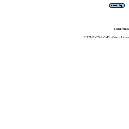
Search engin
BIREME/OPAS/OMS - Centro Latino-Am