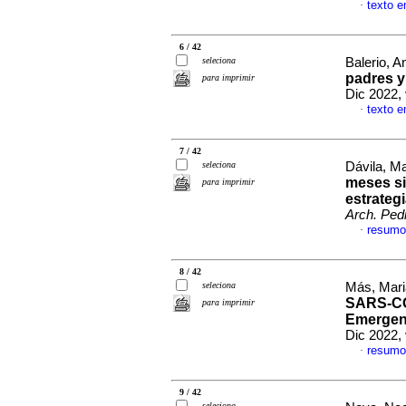
texto 
·
6 / 42
seleciona
Balerio, An
padres y
para imprimir
Dic 2022,
texto 
·
7 / 42
seleciona
Dávila, Ma
meses si
para imprimir
estrateg
Arch. Pedi
resumo
·
8 / 42
seleciona
Más, Mari
SARS-COV
para imprimir
Emergenc
Dic 2022,
resumo
·
9 / 42
seleciona