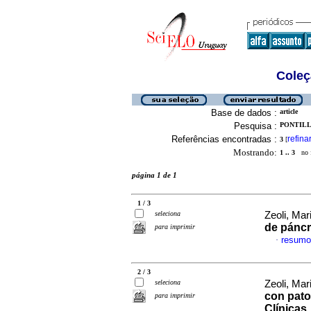
Coleç
Base de dados :
article
Pesquisa :
PONTILL
Referências encontradas :
refina
3
[
Mostrando:
1 .. 3
no f
página 1 de 1
1 / 3
seleciona
Zeoli, Mar
de pánc
para imprimir
resumo
·
2 / 3
seleciona
Zeoli, Mar
con pato
para imprimir
Clínicas