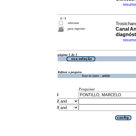
resumo
·
3 / 3
seleciona
Trostchans
Canal Ana
para imprimir
diagnóst
resumo
·
página 1 de 1
Refinar a pesquisa
Base de dados :
article
Pesquisar
1
2
3