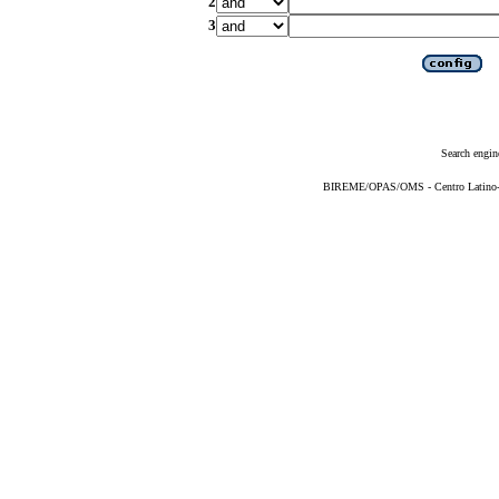
2
3
Search engin
BIREME/OPAS/OMS - Centro Latino-Am