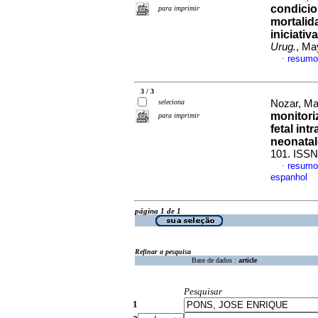
condicio
para imprimir
mortalid
iniciati
Urug.
, Ma
resumo
·
3 / 3
seleciona
Nozar, Ma
monitori
para imprimir
fetal in
neonata
101. ISSN
resumo
·
espanhol
página 1 de 1
Refinar a pesquisa
Base de dados :
article
Pesquisar
1