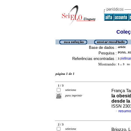
Coleç
Base de dados :
article
Pesquisa :
PONS, JO
Referências encontradas :
refina
3
[
Mostrando:
1 .. 3
no f
página 1 de 1
1 / 3
seleciona
França Ta
la obesi
para imprimir
desde la
ISSN 230
resumo
·
2 / 3
seleciona
Briozzo, L