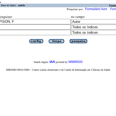
a
Base de dados :
article
Formu
Formulário livre
For
Pesquisar por :
esquisar
no campo
iAH
WWWISIS
Search engine:
powered by
BIREME/OPAS/OMS - Centro Latino-Americano e do Caribe de Informação em Ciências da Saúde