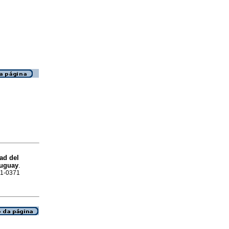
ad del
ruguay
.
301-0371