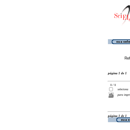
Ref
página 1 de 1
1 / 1
seleciona
para impr
página 1 de 1