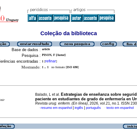
Coleção da biblioteca
Base de dados :
article
Pesquisa :
PISON, F [Autor]
erências encontradas :
refinar
1
[
]
Mostrando:
1 .. 1
no formato [
ISO 690
]
Estrategias de enseñanza sobre segurid
Balado, L et al.
paciente en estudiantes de grado de enfermería en U
imir
Revista urug. enferm. (En línea)
, 2026, vol.21, no.1. ISSN 2
|
|
resumo em espanhol
inglês
português
texto em espanhol
·
·