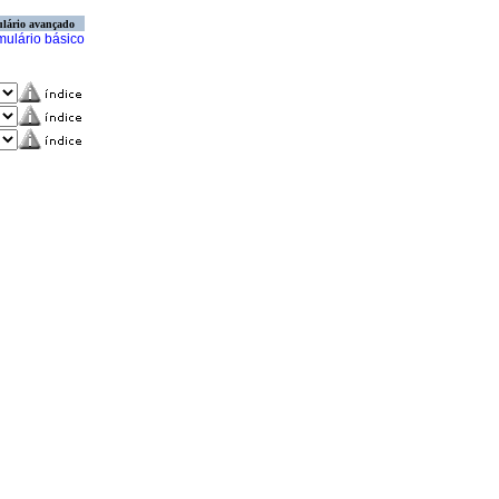
lário avançado
mulário básico