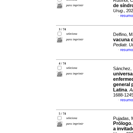
Rusiñol, Ce
de síndr
para imprimir
Urug.
, 20
resumo
·
3 / 74
seleciona
Delfino, M
vacuna d
para imprimir
Pediatr. U
resumo
·
4 / 74
seleciona
Sánchez, 
universa
para imprimir
enfermed
general 
Latina
.
A
1688-124
resumo
·
5 / 74
Pujadas, M
seleciona
Prólogo.
para imprimir
a invita