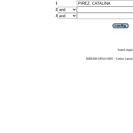
1
2
3
Search engin
BIREME/OPAS/OMS - Centro Latino-Am