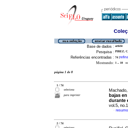
Coleç
Base de dados :
article
Pesquisa :
PIREZ, C
Referências encontradas :
refin
74
[
Mostrando:
1 .. 10
no 
página 1 de 8
1 / 74
seleciona
Machado, 
bajas en
para imprimir
durante 
vol.5, no
resumo
·
2 / 74
seleciona