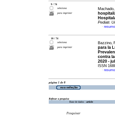
9 / 74
seleciona
Machado, 
hospital
para imprimir
Hospital
Pediatr. U
resumo
·
10 / 74
seleciona
Bazzino, 
para la 
para imprimir
Prevalen
contra l
2020 - ju
ISSN 168
resumo
·
página 1 de 8
Refinar a pesquisa
Base de dados :
article
Pesquisar