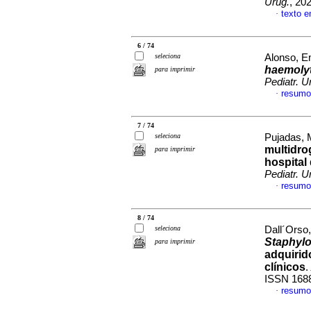
Urug.
, 20
texto 
·
6 / 74
seleciona
Alonso, Em
haemoly
para imprimir
Pediatr. U
resumo
·
7 / 74
seleciona
Pujadas, 
multidrog
para imprimir
hospital
Pediatr. U
resumo
·
8 / 74
seleciona
Dall´Orso,
Staphyl
para imprimir
adquirid
clínicos
.
ISSN 168
resumo
·