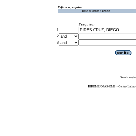
Refinar a pesquisa
Base de dados :
article
Pesquisar
1
2
3
Search engin
BIREME/OPAS/OMS - Centro Latino-Am