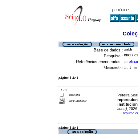
Coleç
Base de dados :
article
Pesquisa :
PIRES CR
Referências encontradas :
refina
1
[
Mostrando:
1 .. 1
no f
página 1 de 1
1 / 1
seleciona
Pereira Soa
repercuten
para imprimir
institucion
línea)
, 2026
resumo e
·
página 1 de 1