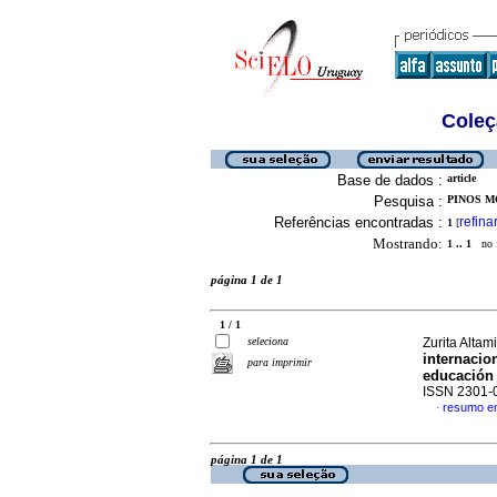
Coleç
Base de dados :
article
Pesquisa :
PINOS M
Referências encontradas :
refina
1
[
Mostrando:
1 .. 1
no f
página 1 de 1
1 / 1
seleciona
Zurita Altam
internacio
para imprimir
educación 
ISSN 2301-
resumo e
·
página 1 de 1