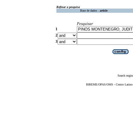
Refinar a pesquisa
Base de dados :
article
Pesquisar
1
2
3
Search engin
BIREME/OPAS/OMS - Centro Latino-Am