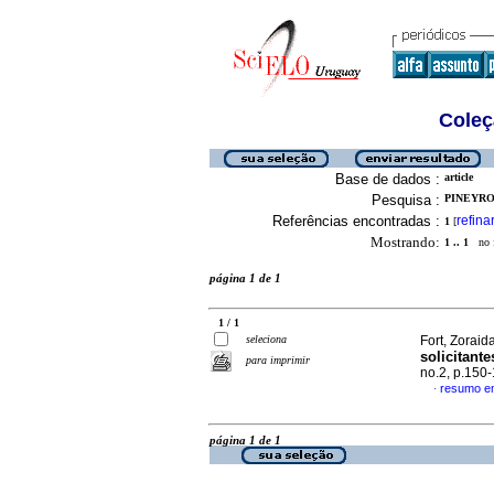
Coleç
Base de dados :
article
Pesquisa :
PINEYRO,
Referências encontradas :
refina
1
[
Mostrando:
1 .. 1
no f
página 1 de 1
1 / 1
seleciona
Fort, Zoraida
solicitant
para imprimir
no.2, p.150
resumo e
·
página 1 de 1