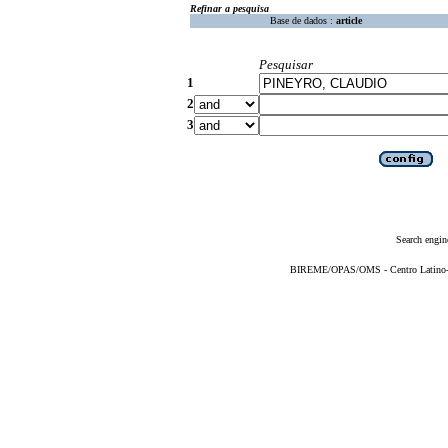
Refinar a pesquisa
Base de dados :
article
Pesquisar
1
2
3
Search engin
BIREME/OPAS/OMS - Centro Latino-Am