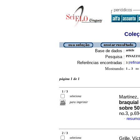
Coleç
Base de dados :
article
Pesquisa :
PINAZZO
Referências encontradas :
refina
3
[
Mostrando:
1 .. 3
no f
página 1 de 1
1 / 3
seleciona
Martínez, 
braquial
para imprimir
sobre 50
no.3, p.6
resumo
·
2 / 3
seleciona
Grille, Víc