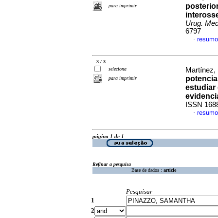
posterio
para imprimir
interos
Urug. Med.
6797
resumo
·
3 / 3
seleciona
Martínez, 
potencia
para imprimir
estudiar
evidenci
ISSN 168
resumo
·
página 1 de 1
Refinar a pesquisa
Base de dados :
article
Pesquisar
1
2