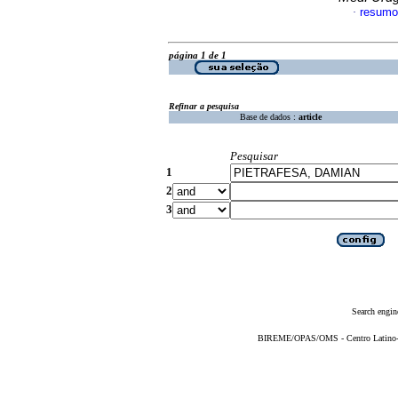
resumo
·
página 1 de 1
Refinar a pesquisa
Base de dados :
article
Pesquisar
1
2
3
Search engin
BIREME/OPAS/OMS - Centro Latino-Am