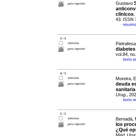
Gustavo
para imprimir
anticonv
clínicos
.
43. ISSN 
resumo
·
3 / 5
seleciona
Pietrafesa
diabetes 
para imprimir
vol.84, n
texto 
·
4 / 5
seleciona
Moreira, E
deuda es
para imprimir
sanitari
Urug.
, 20
texto 
·
5 / 5
seleciona
Bernadá, 
los proc
para imprimir
¿Qué opi
Méd. Urug