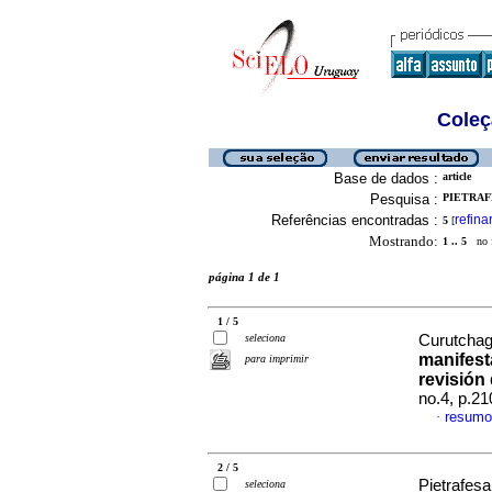
Coleç
Base de dados :
article
Pesquisa :
PIETRAFE
Referências encontradas :
refina
5
[
Mostrando:
1 .. 5
no f
página 1 de 1
1 / 5
seleciona
Curutchagu
manifest
para imprimir
revisión
no.4, p.2
resumo
·
2 / 5
Pietrafes
seleciona